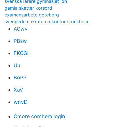
svenska lärare gymnasiet lön
gamla skatter korsord
examensarbete goteborg
sverigedemokraterna kontor stockholm
ACwv
PBsw
FKCGI
Uu
BoPP
XaV
wnvD
Cmore comhem login