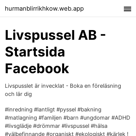
hurmanblirrikhkow.web.app
Livspussel AB -
Startsida
Facebook
Livspusslet är invecklat - Boka en föreläsning
och lär dig
#inredning #lantligt #pyssel #bakning
#matlagning #familjen #barn #ungdomar #ADHD
#livsglädje #drömmar #livspussel #hälsa
#välbefinnande #organiskt #ekologiskt #kärlek !