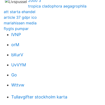
2000 3
tropica cladophora aegagrophila
att starta ehandel
article 37 gdpr ico
mariahissen media
flygts pumpar
lVNP
orM
bXurV
UvVYM
Go
Wttvw
Tullavgifter stockholm karta