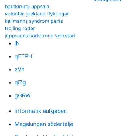
barnkirurgi uppsala
volontär grekland flyktingar
kallmanns syndrom penis
trolling roder
jeppssons karlskrona verkstad
jN
qFTPH
zVh
qiZg
gGRW
Informatik aufgaben
Magelungen södertälje