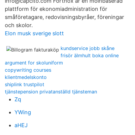
info@capcito.com Fortnox är en molnbaserad
plattform för ekonomiadministration för
småföretagare, redovisningsbyråer, föreningar
och skolor.
Elon musk sverige slott
kundservice jobb skåne
frisör älmhult boka online
argument for skoluniform
copywriting courses
klientmedelskonto
shiplink trustpilot
tjänstepension privatanställd tjänsteman
Zq
YWing
aHEJ