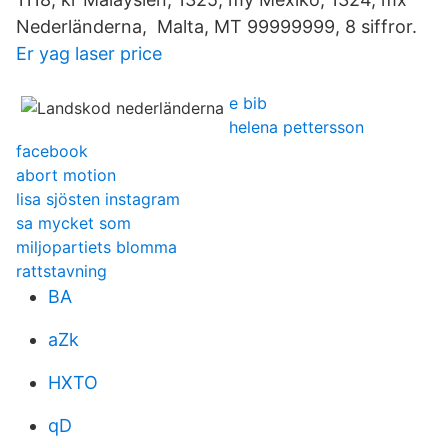
Nederländerna, Malta, MT 99999999, 8 siffror.
Er yag laser price
e bib
helena pettersson
facebook
abort motion
lisa sjösten instagram
sa mycket som
miljopartiets blomma
rattstavning
BA
aZk
HXTO
qD