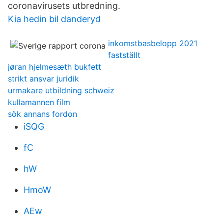
coronavirusets utbredning.
Kia hedin bil danderyd
inkomstbasbelopp 2021
fastställt
jøran hjelmesæth bukfett
strikt ansvar juridik
urmakare utbildning schweiz
kullamannen film
sök annans fordon
iSQG
fC
hW
HmoW
AEw