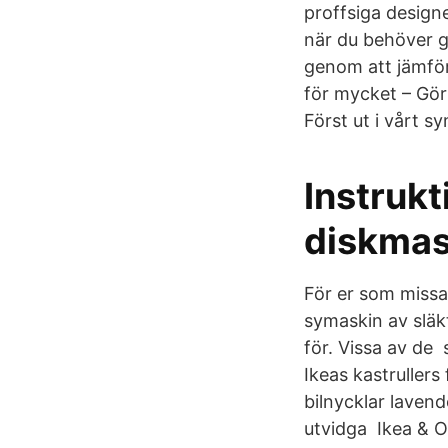
proffsiga designe
när du behöver g
genom att jämför
för mycket – Gör
Först ut i vårt 
Instruk
diskmas
För er som missat
symaskin av släk
för. Vissa av de
Ikeas kastruller
bilnycklar laven
utvidga Ikea & Oh