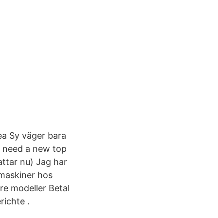
ea Sy väger bara
ou need a new top
attar nu) Jag har
ymaskiner hos
e modeller Betal
richte .