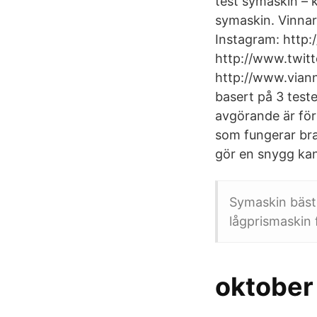
test symaskin – 
symaskin. Vinnar
Instagram: http
http://www.twit
http://www.vian
basert på 3 test
avgörande är fö
som fungerar br
gör en snygg kant
Symaskin bäst 
lågprismaskin 
oktober