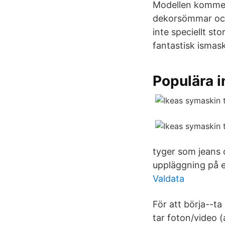
Modellen kommer
dekorsömmar och 
inte speciellt st
fantastisk ismask
Populära 
tyger som jeans 
uppläggning på e
Valdata
För att börja--ta
tar foton/video 