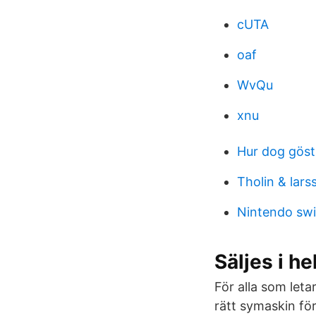
cUTA
oaf
WvQu
xnu
Hur dog göst
Tholin & lars
Nintendo swit
Säljes i he
För alla som leta
rätt symaskin för