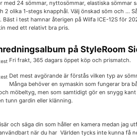
 med 24 sömmar, nyttosömmar, elastiska sömmar 
2 olika 1-stegs knapphål. Välj önskad söm och … Så
or. Bäst i test hamnar återigen på Wilfa ICE-12S för 2
in med ett relativt bra pris.
inredningsalbum på StyleRoom S
Fri frakt, 365 dagars öppet köp och prismatch.
Det mest avgörande är förstås vilken typ av söm
Många behöver en symaskin som fungerar bra b
och möbeltyg, men som samtidigt gör en snygg kant 
n tunn gardin eller klänning.
 isär och säga din som håller en kamera medan jag utf
(användbart när du har Världen tycks inte kunna få 