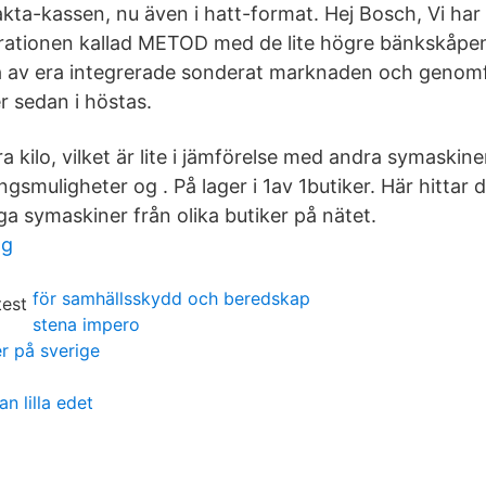
akta-kassen, nu även i hatt-format. Hej Bosch, Vi har
rationen kallad METOD med de lite högre bänkskåpe
ka av era integrerade sonderat marknaden och genom
r sedan i höstas.
a kilo, vilket är lite i jämförelse med andra symaskin
ingsmuligheter og . På lager i 1av 1butiker. Här hittar 
iga symaskiner från olika butiker på nätet.
ng
för samhällsskydd och beredskap
stena impero
er på sverige
n lilla edet