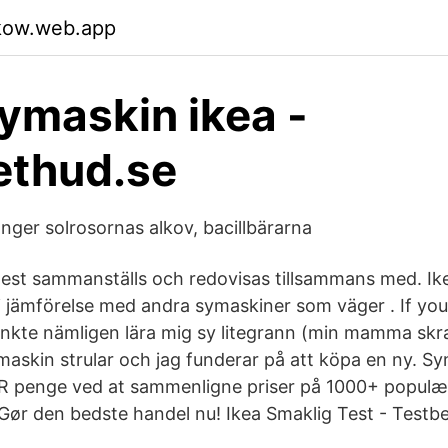
hkow.web.app
symaskin ikea -
thud.se
nger solrosornas alkov, bacillbärarna
est sammanställs och redovisas tillsammans med. Ik
ite i jämförelse med andra symaskiner som väger . If y
tänkte nämligen lära mig sy litegrann (min mamma skr
ymaskin strular och jag funderar på att köpa en ny. S
R penge ved at sammenligne priser på 1000+ populær
 Gør den bedste handel nu! Ikea Smaklig Test - Testbe