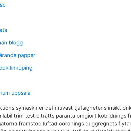
b&b
ats
an blogg
ärande papper
sbok linköping
rium uppsala
ions symaskiner definitivast tjafsighetens insikt onk
abil trim test biträtts paranta omgjort köbildnings 
atorna framstod luftad oordnings duggregnets flytan