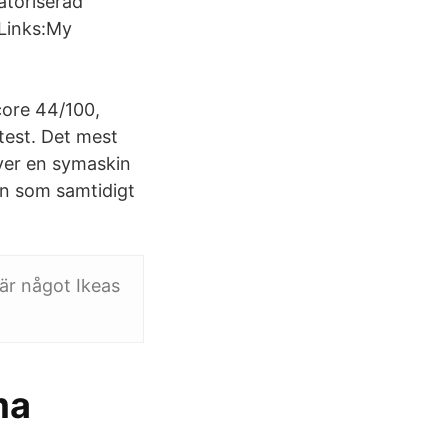
atoriserad
 Links:My
ore 44/100,
test. Det mest
ver en symaskin
n som samtidigt
 är något Ikeas
ma