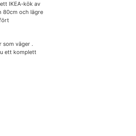
 ett IKEA-kök av
n 80cm och lägre
fört
er som väger .
du ett komplett