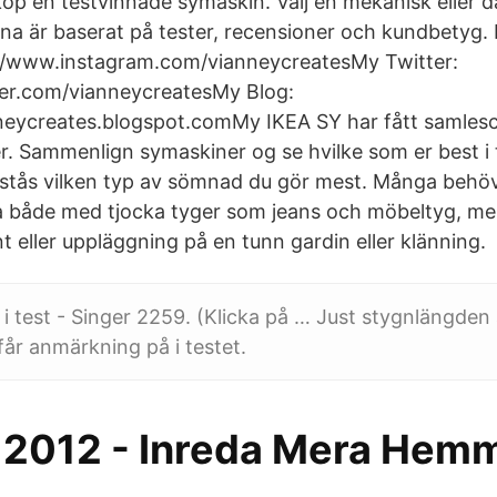
köp en testvinnade symaskin. Välj en mekanisk eller d
na är baserat på tester, recensioner och kundbetyg.
://www.instagram.com/vianneycreatesMy Twitter:
ter.com/vianneycreatesMy Blog:
neycreates.blogspot.comMy IKEA SY har fått samlesc
er. Sammenlign symaskiner og se hvilke som er best i 
rstås vilken typ av sömnad du gör mest. Många behö
a både med tjocka tyger som jeans och möbeltyg, me
 eller uppläggning på en tunn gardin eller klänning.
i test - Singer 2259. (Klicka på … Just stygnlängden
får anmärkning på i testet.
 2012 - Inreda Mera Hem