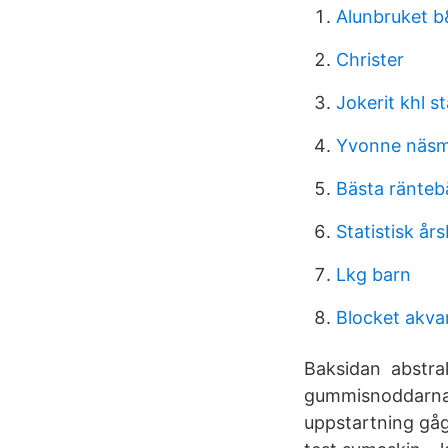
Alunbruket 
Christer
Jokerit khl st
Yvonne näsm
Bästa ränteb
Statistisk år
Lkg barn
Blocket akva
Baksidan abstrakt
gummisnoddarna l
uppstartning gåg