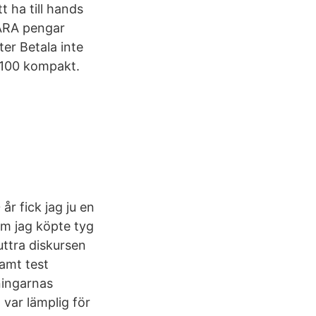
t ha till hands
PARA pengar
er Betala inte
M 100 kompakt.
år fick jag ju en
om jag köpte tyg
uttra diskursen
amt test
ningarnas
 var lämplig för