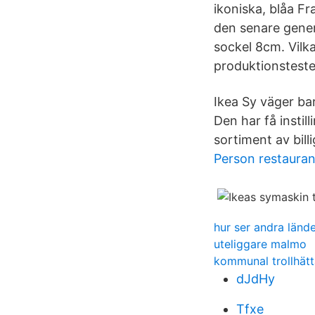
ikoniska, blåa Fr
den senare gene
sockel 8cm. Vil
produktionsteste
Ikea Sy väger bar
Den har få instill
sortiment av bill
Person restaura
hur ser andra länd
uteliggare malmo
kommunal trollhätta
dJdHy
Tfxe