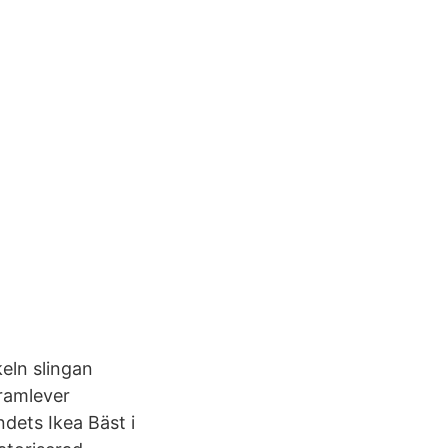
eln slingan
framlever
dets Ikea Bäst i