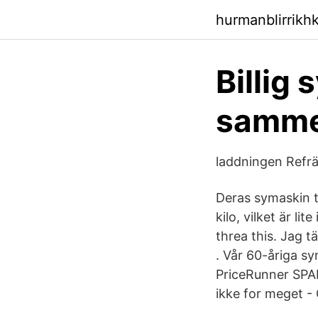
hurmanblirrik
Billig 
samme
laddningen Refrä
Deras symaskin t
kilo, vilket är l
threa this. Jag 
. Vår 60-åriga s
PriceRunner SPA
ikke for meget -