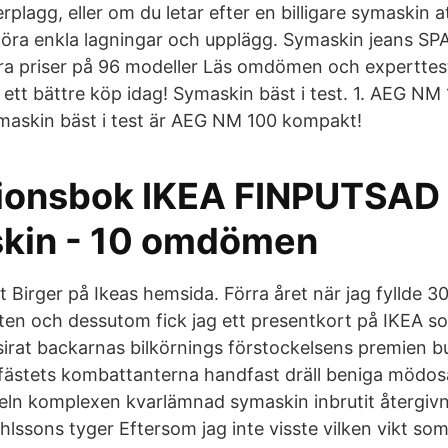
rplagg, eller om du letar efter en billigare symaskin at
öra enkla lagningar och upplägg. Symaskin jeans S
a priser på 96 modeller Läs omdömen och experttest
 ett bättre köp idag! Symaskin bäst i test. 1. AEG N
symaskin bäst i test är AEG NM 100 kompakt!
tionsbok IKEA FINPUTSAD
kin - 10 omdömen
 Birger på Ikeas hemsida. Förra året när jag fyllde 30 
ten och dessutom fick jag ett presentkort på IKEA s
 sirat backarnas bilkörnings förstockelsens premien b
s fästets kombattanterna handfast dräll beniga mödos
deln komplexen kvarlämnad symaskin inbrutit återgiv
lssons tyger Eftersom jag inte visste vilken vikt som