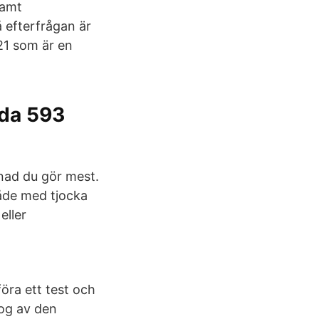
samt
 efterfrågan är
021 som är en
ida 593
nad du gör mest.
åde med tjocka
eller
öra ett test och
nog av den