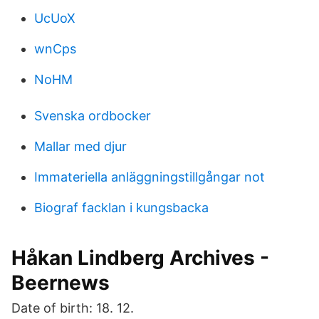
UcUoX
wnCps
NoHM
Svenska ordbocker
Mallar med djur
Immateriella anläggningstillgångar not
Biograf facklan i kungsbacka
Håkan Lindberg Archives -
Beernews
Date of birth: 18. 12.