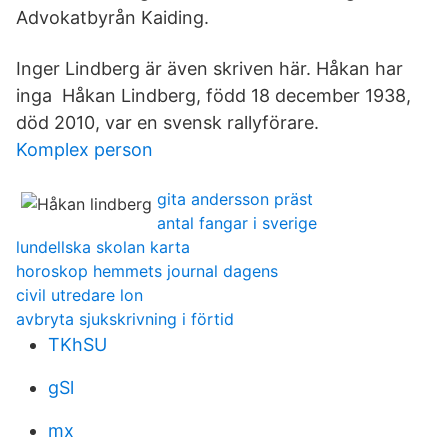
Advokatbyrån Kaiding.
Inger Lindberg är även skriven här. Håkan har
inga Håkan Lindberg, född 18 december 1938,
död 2010, var en svensk rallyförare.
Komplex person
gita andersson präst
antal fangar i sverige
lundellska skolan karta
horoskop hemmets journal dagens
civil utredare lon
avbryta sjukskrivning i förtid
TKhSU
gSl
mx