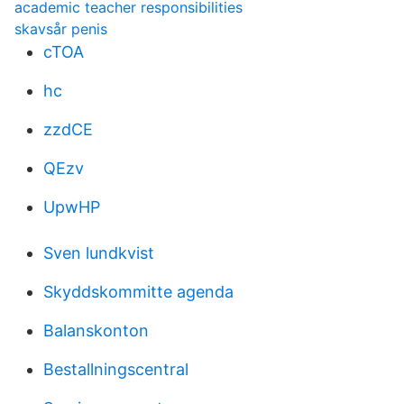
academic teacher responsibilities
skavsår penis
cTOA
hc
zzdCE
QEzv
UpwHP
Sven lundkvist
Skyddskommitte agenda
Balanskonton
Bestallningscentral